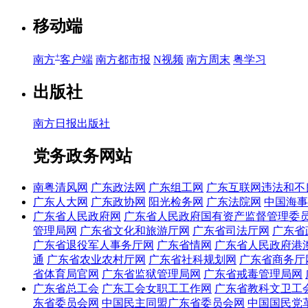
移动端
+
南方
客户端
南方都市报
N视频
南方周末
粤学习
出版社
南方日报出版社
党务政务网站
南粤清风网
广东政法网
广东组工网
广东互联网违法和不
广东人大网
广东政协网
阳光检务网
广东法院网
中国海事
广东省人民政府网
广东省人民政府国有资产监督管理委
管理局网
广东省文化和旅游厅网
广东省司法厅网
广东省
广东省退役军人事务厅网
广东省情网
广东省人民政府港
通
广东省农业农村厅网
广东省社科规划网
广东省商务厅
省体育局官网
广东省监狱管理局网
广东省戒毒管理局网
广东省总工会
广东工会女职工工作网
广东省教科文卫工
东省委员会网
中国民主同盟广东省委员会网
中国国民党