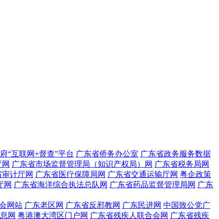
府“互联网+督查”平台
广东省侨务办公室
广东省政务服务数据
厅网
广东省市场监督管理局（知识产权局）网
广东省税务局网
省审计厅网
广东省医疗保障局网
广东省交通运输厅网
粤企政策
厅网
广东省海洋综合执法总队网
广东省药品监督管理局网
广东
会网站
广东老区网
广东省反邪教网
广东民进网
中国致公党广
息网
粤港澳大湾区门户网
广东省残疾人联合会网
广东省残疾