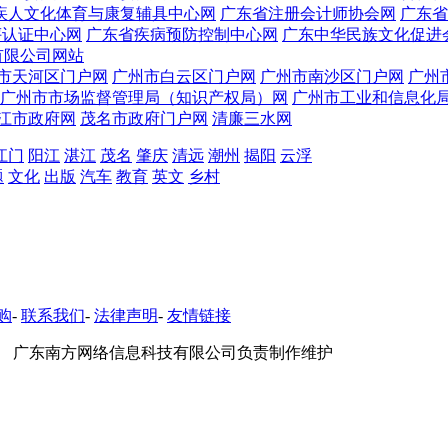
疾人文化体育与康复辅具中心网
广东省注册会计师协会网
广东省
评认证中心网
广东省疾病预防控制中心网
广东中华民族文化促进
有限公司网站
市天河区门户网
广州市白云区门户网
广州市南沙区门户网
广州
广州市市场监督管理局（知识产权局）网
广州市工业和信息化
江市政府网
茂名市政府门户网
清廉三水网
江门
阳江
湛江
茂名
肇庆
清远
潮州
揭阳
云浮
题
文化
出版
汽车
教育
英文
乡村
购
-
联系我们
-
法律声明
-
友情链接
 广东南方网络信息科技有限公司负责制作维护