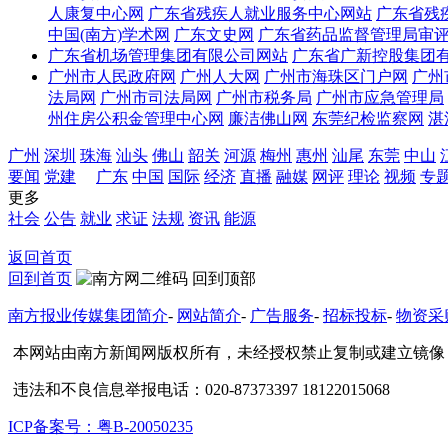
人康复中心网
广东省残疾人就业服务中心网站
广东省残
中国(南方)学术网
广东文史网
广东省药品监督管理局审
广东省机场管理集团有限公司网站
广东省广新控股集团
广州市人民政府网
广州人大网
广州市海珠区门户网
广州
法局网
广州市司法局网
广州市税务局
广州市应急管理局
州住房公积金管理中心网
廉洁佛山网
东莞纪检监察网
湛
广州
深圳
珠海
汕头
佛山
韶关
河源
梅州
惠州
汕尾
东莞
中山
要闻
党建
广东
中国
国际
经济
直播
融媒
网评
理论
视频
专
更多
社会
公告
就业
求证
法规
资讯
能源
返回首页
回到首页
回到顶部
南方报业传媒集团简介
-
网站简介
-
广告服务
-
招标投标
-
物资采
本网站由南方新闻网版权所有，未经授权禁止复制或建立镜像
违法和不良信息举报电话：020-87373397 18122015068
ICP备案号：粤B-20050235