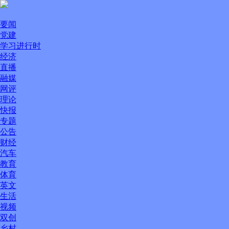
要闻
党建
学习进行时
经济
直播
融媒
网评
理论
快报
专题
公告
财经
汽车
教育
体育
英文
生活
视频
双创
乡村