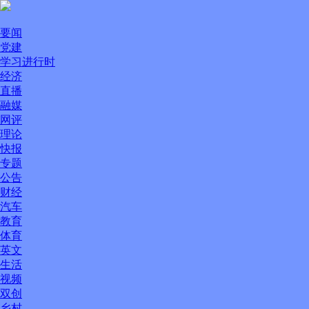
要闻
党建
学习进行时
经济
直播
融媒
网评
理论
快报
专题
公告
财经
汽车
教育
体育
英文
生活
视频
双创
乡村