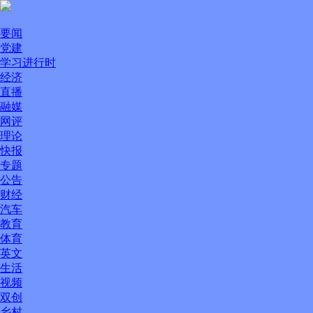
要闻
党建
学习进行时
经济
直播
融媒
网评
理论
快报
专题
公告
财经
汽车
教育
体育
英文
生活
视频
双创
乡村