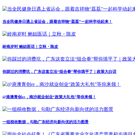
当全民健身日遇上省运会，跟着吉祥物“荔荔”一起科学动起来！
岭南岁时 鲍姑医话｜立秋・陈皮
你踩过的消费坑，广东这套立法“组合拳”帮你填平了｜政策大白话
@港澳青创er，南沙就业创业“政策大礼包”等你来领！
一组税收数据，勾勒广东经济向新向优的活力图景