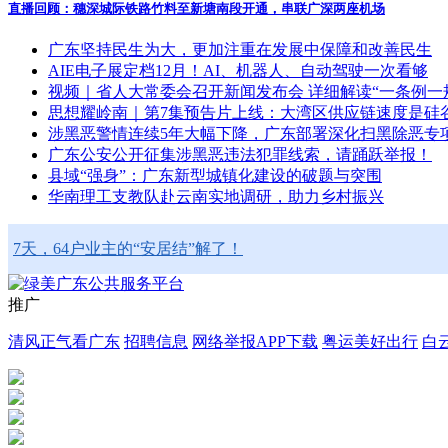
直播回顾：穗深城际铁路竹料至新塘南段开通，串联广深两座机场
广东坚持民生为大，更加注重在发展中保障和改善民生
AIE电子展定档12月！AI、机器人、自动驾驶一次看够
视频｜省人大常委会召开新闻发布会 详细解读“一条例一
思想耀岭南｜第7集预告片上线：大湾区供应链速度是硅谷
涉黑恶警情连续5年大幅下降，广东部署深化扫黑除恶专
广东公安公开征集涉黑恶违法犯罪线索，请踊跃举报！
县域“强身”：广东新型城镇化建设的破题与突围
华南理工支教队赴云南实地调研，助力乡村振兴
7天，64户业主的“安居结”解了！
推广
清风正气看广东
招聘信息
网络举报APP下载
粤运美好出行
白
广东这些地区连续降雨，公路交通存在高风险→
反邪教AI短视频创作大赛火热征集中，千元大奖等您来拿