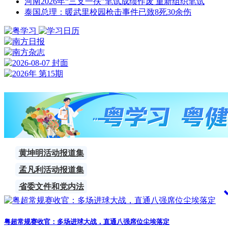
河南2026年“三支一扶”笔试成绩作废 重新组织笔试
泰国总理：暖武里校园枪击事件已致8死30余伤
黄坤明活动报道集
孟凡利活动报道集
省委文件和党内法
规
粤超常规赛收官：多场进球大战，直通八强席位尘埃落定