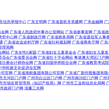
良信息举报中心
广东文明网
广东省直机关党建网
广东金融网
广
员会网
广东省人民政府外事办公室网站
广东省参事室网
广东省政
研究中心网
广东省财政厅网
广东省税务局网
广东省退役军人事
通
广东省农业农村厅网
广东省社科规划网
广东省商务厅网
广东
管理局网
会网站
广东女性E家园
广东省妇女儿童基金会
广东省妇女儿童发
委员会广东省委员会网
广东省红十字会网站
粤港澳大湾区门户网
省注册会计师协会网
广东省归国华侨联合会网
广东省教育考试院
中华民族文化促进会官网
公司官网
广东省港航集团有限公司官网
广东省广新控股集团有限
市天河区门户网
广州市白云区门户网
广州市南沙区门户网
广州
市市场监督管理局（知识产权局）网
广州市工业和信息化局网
市政府门户网
清廉三水网