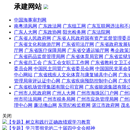
承建网站
中国海事审判网
南粤清风网
广东政法网
广东组工网
广东互联网违法和不
广东人大网
广东政协网
阳光检务网
广东法院网
广东省人民政府网
广东省人民政府国有资产监督管理委
广东省文化和旅游厅网
广东省司法厅网
广东省政府发展
厅网
广东省医疗保障局网
广东省交通运输厅网
粤企政策
广东省药品监督管理局网
广东省体育局官网
广东省监狱
广东省总工会
广东工会女职工工作网
广东省教科文卫工
委员会网
中国民主同盟广东省委员会网
中国国民党革命
中心网站
广东省残疾人文化体育与康复辅具中心网
广东
管理局审评认证中心网
广东省疾病预防控制中心网
广东
广东省机场管理集团有限公司官网
广东省能源集团有限
广州市人民政府网
广州人大网
广州市海珠区门户网
广州
州市司法局网
广州市税务局网
广州市应急管理局网
广州
理中心网
廉洁佛山网
东莞纪检监察网
湛江市政府网
茂名
关闭