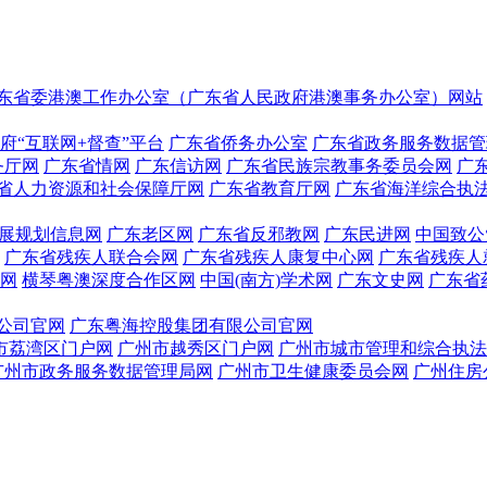
东省委港澳工作办公室（广东省人民政府港澳事务办公室）网站
府“互联网+督查”平台
广东省侨务办公室
广东省政务服务数据管
务厅网
广东省情网
广东信访网
广东省民族宗教事务委员会网
广
省人力资源和社会保障厅网
广东省教育厅网
广东省海洋综合执
展规划信息网
广东老区网
广东省反邪教网
广东民进网
中国致公
广东省残疾人联合会网
广东省残疾人康复中心网
广东省残疾人
网
横琴粤澳深度合作区网
中国(南方)学术网
广东文史网
广东省
公司官网
广东粤海控股集团有限公司官网
市荔湾区门户网
广州市越秀区门户网
广州市城市管理和综合执法
广州市政务服务数据管理局网
广州市卫生健康委员会网
广州住房