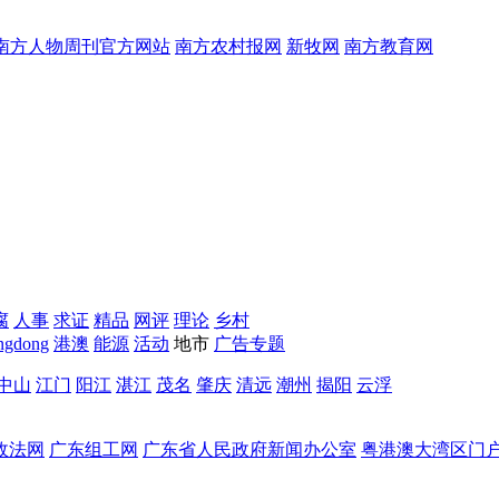
南方人物周刊官方网站
南方农村报网
新牧网
南方教育网
腐
人事
求证
精品
网评
理论
乡村
ngdong
港澳
能源
活动
地市
广告专题
中山
江门
阳江
湛江
茂名
肇庆
清远
潮州
揭阳
云浮
政法网
广东组工网
广东省人民政府新闻办公室
粤港澳大湾区门