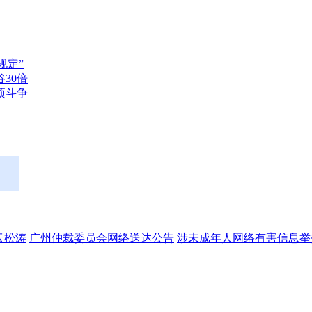
规定”
30倍
项斗争
提醒孩子网上交友要小心！女孩轻信“网友”推荐的暑假工，结果......
云松涛
广州仲裁委员会网络送达公告
涉未成年人网络有害信息举