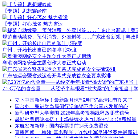
【专题】思想耀岭南
【专题】好心茂名 魅力省运
规范自动续费、预付消费、外卖封签……广东出台新规｜粤政
广州，开始长出自己的咖啡 | 深e度
粤港澳网络安全主题创作大赛正式启动
广东省运会暨省残运会开幕式完成首次全要素彩排
7.23万亿的含金量——从经济半年报看“挑大梁”的广东担当｜
立下中国新坐标！最新版月球“说明书”高清细节图来了
国台办：民进党当局倒行逆施锁不住台青求发展的心
新型研究型大学突围 2026年高考投档线释放哪些信号
暑期档票房破80亿！市场持续火热 “电影+”加出消费增量
东航发布新规：国内客票提前14天免费退改
直播回顾：“梅姨”真名曝光，连线申军良讲述案件最新进