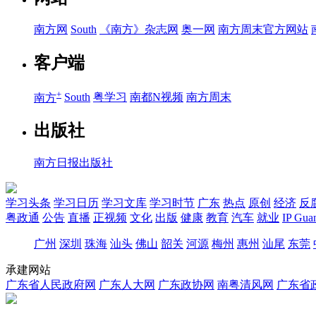
南方网
South
《南方》杂志网
奥一网
南方周末官方网站
客户端
+
南方
South
粤学习
南都N视频
南方周末
出版社
南方日报出版社
学习头条
学习日历
学习文库
学习时节
广东
热点
原创
经济
反
粤政通
公告
直播
正视频
文化
出版
健康
教育
汽车
就业
IP Gua
广州
深圳
珠海
汕头
佛山
韶关
河源
梅州
惠州
汕尾
东莞
承建网站
广东省人民政府网
广东人大网
广东政协网
南粤清风网
广东省