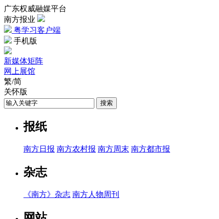
广东权威融媒平台
南方报业
粤学习客户端
手机版
新媒体矩阵
网上展馆
繁
/
简
关怀版
搜索
报纸
南方日报
南方农村报
南方周末
南方都市报
杂志
《南方》杂志
南方人物周刊
网站