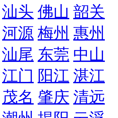
汕头
佛山
韶关
河源
梅州
惠州
汕尾
东莞
中山
江门
阳江
湛江
茂名
肇庆
清远